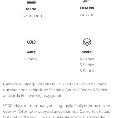
OEM No
MI No
1362708
352.000968
Araç
Model
Scania
4 Series
5 Series
6 Series
Çamurluk Kapaği Sol (Mi No : 352.000968) 1362708 oem
numaralarına sahiptir ve Scania 4 Series,5 Series,6 Series
araçlarda kullanım için uygundur.
%100 Müşteri memnuniyeti sloganıyla faaliyetlerine devam
eden Mi Otomotiv dünya standartlarında Çamurluk Kapaği
Sol üretimi/tedariği ile siz müşterilerimizin hizmetindedir.