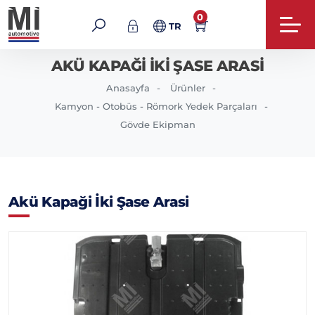
0
TR
AKÜ KAPAĞI İKI ŞASE ARASI
Anasayfa
Ürünler
Kamyon - Otobüs - Römork Yedek Parçaları
Gövde Ekipman
Akü Kapaği İki Şase Arasi