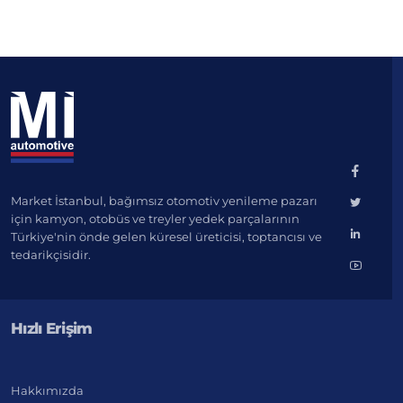
Market İstanbul, bağımsız otomotiv yenileme pazarı
için kamyon, otobüs ve treyler yedek parçalarının
Türkiye'nin önde gelen küresel üreticisi, toptancısı ve
tedarikçisidir.
Hızlı Erişim
Hakkımızda