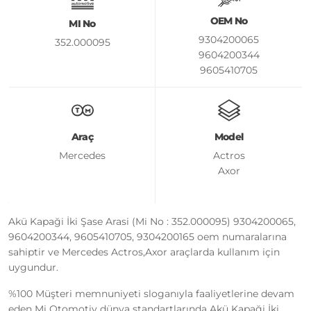
OEM No
MI No
9304200065
352.000095
9604200344
9605410705
9304200165
Araç
Model
Mercedes
Actros
Axor
Akü Kapaği İki Şase Arasi (Mi No : 352.000095) 9304200065,
9604200344, 9605410705, 9304200165 oem numaralarına
sahiptir ve Mercedes Actros,Axor araçlarda kullanım için
uygundur.
%100 Müşteri memnuniyeti sloganıyla faaliyetlerine devam
eden Mi Otomotiv dünya standartlarında Akü Kapaği İki