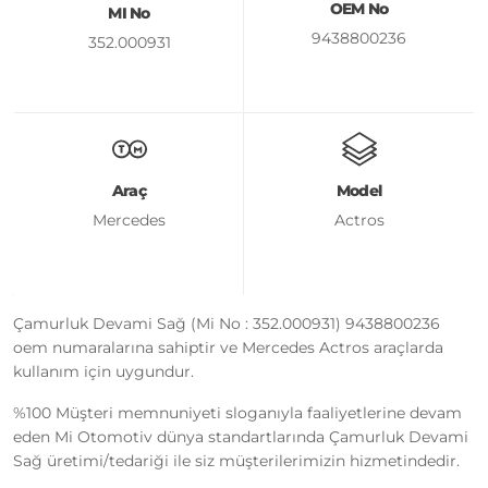
OEM No
MI No
9438800236
352.000931
Araç
Model
Mercedes
Actros
Çamurluk Devami Sağ (Mi No : 352.000931) 9438800236
oem numaralarına sahiptir ve Mercedes Actros araçlarda
kullanım için uygundur.
%100 Müşteri memnuniyeti sloganıyla faaliyetlerine devam
eden Mi Otomotiv dünya standartlarında Çamurluk Devami
Sağ üretimi/tedariği ile siz müşterilerimizin hizmetindedir.