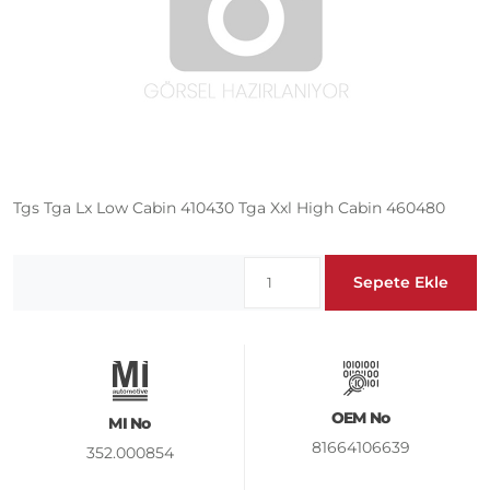
Tgs Tga Lx Low Cabin 410430 Tga Xxl High Cabin 460480
Sepete Ekle
OEM No
MI No
81664106639
352.000854