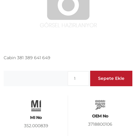
Cabin 381 389 641 649
Sepete Ekle
OEM No
MI No
3718800106
352.000839