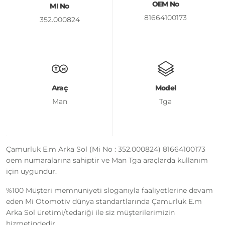
OEM No
MI No
81664100173
352.000824
Araç
Model
Man
Tga
Çamurluk E.m Arka Sol (Mi No : 352.000824) 81664100173
oem numaralarına sahiptir ve Man Tga araçlarda kullanım
için uygundur.
%100 Müşteri memnuniyeti sloganıyla faaliyetlerine devam
eden Mi Otomotiv dünya standartlarında Çamurluk E.m
Arka Sol üretimi/tedariği ile siz müşterilerimizin
hizmetindedir.