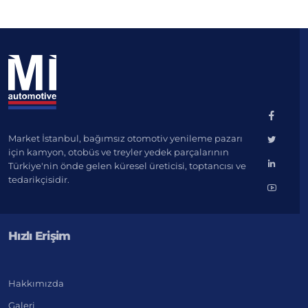
Market İstanbul, bağımsız otomotiv yenileme pazarı
için kamyon, otobüs ve treyler yedek parçalarının
Türkiye'nin önde gelen küresel üreticisi, toptancısı ve
tedarikçisidir.
Hızlı Erişim
Hakkımızda
Galeri