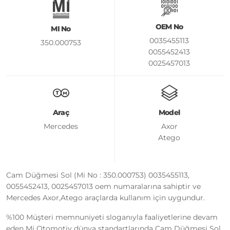
OEM No
MI No
0035455113
350.000753
0055452413
0025457013
Araç
Model
Mercedes
Axor
Atego
Cam Düğmesi Sol (Mi No : 350.000753) 0035455113,
0055452413, 0025457013 oem numaralarına sahiptir ve
Mercedes Axor,Atego araçlarda kullanım için uygundur.
%100 Müşteri memnuniyeti sloganıyla faaliyetlerine devam
eden Mi Otomotiv dünya standartlarında Cam Düğmesi Sol