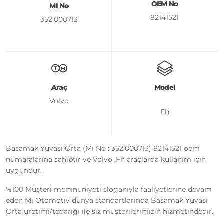
OEM No
MI No
82141521
352.000713
Araç
Model
Volvo
Fh
Basamak Yuvasi Orta (Mi No : 352.000713) 82141521 oem
numaralarına sahiptir ve Volvo ,Fh araçlarda kullanım için
uygundur.
%100 Müşteri memnuniyeti sloganıyla faaliyetlerine devam
eden Mi Otomotiv dünya standartlarında Basamak Yuvasi
Orta üretimi/tedariği ile siz müşterilerimizin hizmetindedir.