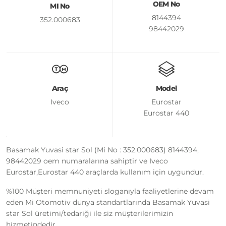
OEM No
MI No
8144394
352.000683
98442029
Araç
Model
Iveco
Eurostar
Eurostar 440
Basamak Yuvasi star Sol (Mi No : 352.000683) 8144394,
98442029 oem numaralarına sahiptir ve Iveco
Eurostar,Eurostar 440 araçlarda kullanım için uygundur.
%100 Müşteri memnuniyeti sloganıyla faaliyetlerine devam
eden Mi Otomotiv dünya standartlarında Basamak Yuvasi
star Sol üretimi/tedariği ile siz müşterilerimizin
hizmetindedir.