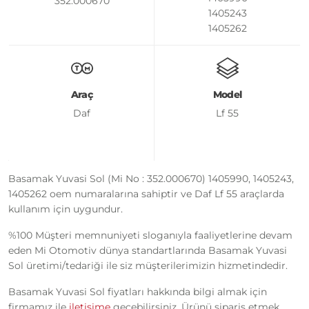
352.000670
1405243
1405262
Araç
Model
Daf
Lf 55
Basamak Yuvasi Sol (Mi No : 352.000670) 1405990, 1405243,
1405262 oem numaralarına sahiptir ve Daf Lf 55 araçlarda
kullanım için uygundur.
%100 Müşteri memnuniyeti sloganıyla faaliyetlerine devam
eden Mi Otomotiv dünya standartlarında Basamak Yuvasi
Sol üretimi/tedariği ile siz müşterilerimizin hizmetindedir.
Basamak Yuvasi Sol fiyatları hakkında bilgi almak için
firmamız ile
iletişime
geçebilirsiniz. Ürünü sipariş etmek