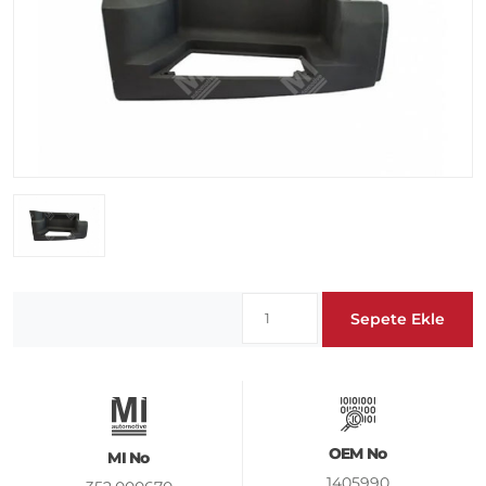
Sepete Ekle
OEM No
MI No
1405990