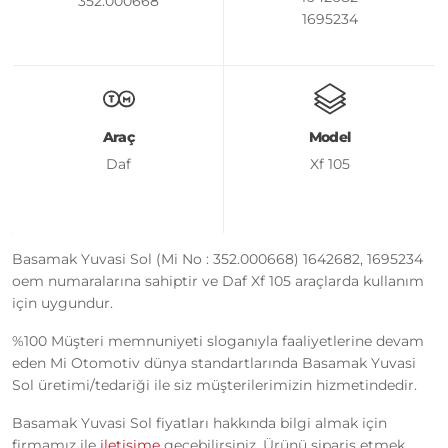
352.000668
1695234
Araç
Model
Daf
Xf 105
Basamak Yuvasi Sol (Mi No : 352.000668) 1642682, 1695234
oem numaralarına sahiptir ve Daf Xf 105 araçlarda kullanım
için uygundur.
%100 Müşteri memnuniyeti sloganıyla faaliyetlerine devam
eden Mi Otomotiv dünya standartlarında Basamak Yuvasi
Sol üretimi/tedariği ile siz müşterilerimizin hizmetindedir.
Basamak Yuvasi Sol fiyatları hakkında bilgi almak için
firmamız ile
iletişime
geçebilirsiniz. Ürünü sipariş etmek