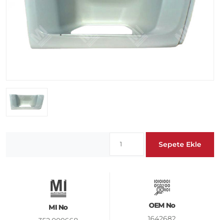
Sepete Ekle
OEM No
MI No
1642682