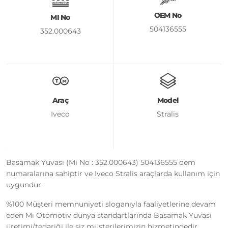
OEM No
MI No
504136555
352.000643
Araç
Model
Iveco
Stralis
Basamak Yuvasi (Mi No : 352.000643) 504136555 oem
numaralarına sahiptir ve Iveco Stralis araçlarda kullanım için
uygundur.
%100 Müşteri memnuniyeti sloganıyla faaliyetlerine devam
eden Mi Otomotiv dünya standartlarında Basamak Yuvasi
üretimi/tedariği ile siz müşterilerimizin hizmetindedir.