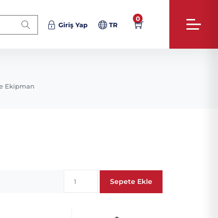
0
Giriş Yap
TR
e Ekipman
Sepete Ekle