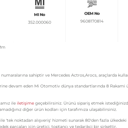
OEM No
MI No
9608170814
352.000060
 Mm
umaralarına sahiptir ve Mercedes Actros,Arocs, araçlarda kull
rine devam eden Mi Otomotiv dünya standartlarında 8 Rakami üre
mamız ile
iletişime
geçebilirsiniz. Ürünü sipariş etmek istediğiniz
madığınız diğer ürün kodları için tarafımıza ulaşabilirsiniz.
ile 'tek noktadan alışveriş' hizmeti sunarak 80'den fazla ülkedek
k parçaları için üretici, toptancı ve tedarikçi bir şirkettir.