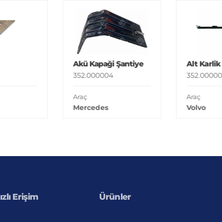
Akü Kapaği Şantiye
Alt Karlik
352.000004
352.00000
Araç
Araç
Mercedes
Volvo
ızlı Erişim
Ürünler