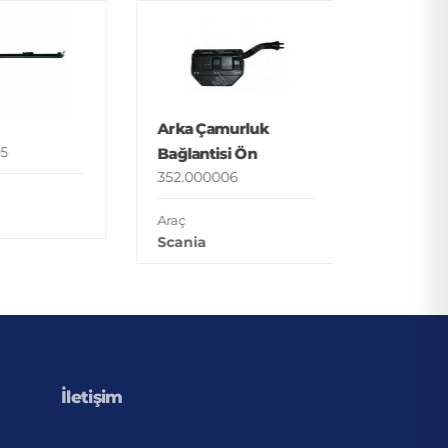
Basamak
352.000
Araç
Arka Çamurluk
Man
5
Bağlantisi Ön
352.000006
Araç
Scania
İletişim