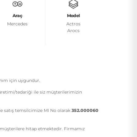
Araç
Model
Mercedes
Actros
Arocs
anım için uygundur.
timi/tedariği ile siz müşterilerimizin
de satış temsilcimize MI No olarak
352.000060
i müşterilere hitap etmektedir. Firmamız