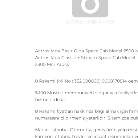
Actros Mp4 Big + Giga Space Cab Model 2500
Actros Mp4 Classic + Stream Space Cab Model
2300 Mm Arocs
8 Rakami (Mi No : 352.000060) 9608170814 oem n
%100 Müşteri memnuniyeti sloganıyla faaliyetle
hizmetindedir.
8 Rakami fiyatları hakkında bilgi almak için fir
numarasını bildirmeniz yeterlidir. Sitemizde bula
Market Istanbul Otomotiv, geniş ürün yelpazesi 
kamyon, otobüs, treyler ve inşaat ekipmanları yede