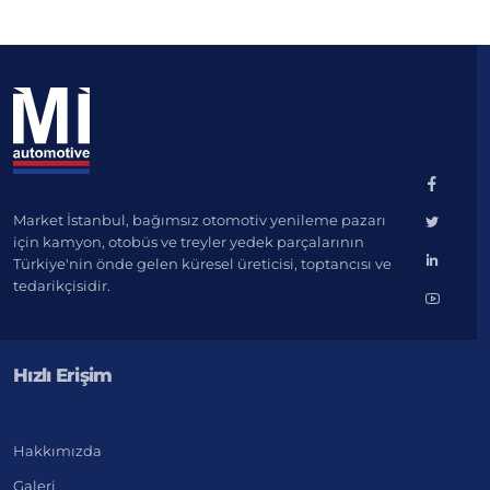
Market İstanbul, bağımsız otomotiv yenileme pazarı
için kamyon, otobüs ve treyler yedek parçalarının
Türkiye'nin önde gelen küresel üreticisi, toptancısı ve
tedarikçisidir.
Hızlı Erişim
Hakkımızda
Galeri