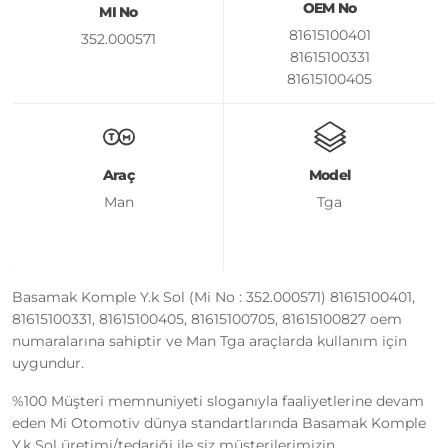
OEM No
MI No
81615100401
352.000571
81615100331
81615100405
81615100705
81615100827
Araç
Model
Man
Tga
Basamak Komple Y.k Sol (Mi No : 352.000571) 81615100401,
81615100331, 81615100405, 81615100705, 81615100827 oem
numaralarına sahiptir ve Man Tga araçlarda kullanım için
uygundur.
%100 Müşteri memnuniyeti sloganıyla faaliyetlerine devam
eden Mi Otomotiv dünya standartlarında Basamak Komple
Y.k Sol üretimi/tedariği ile siz müşterilerimizin