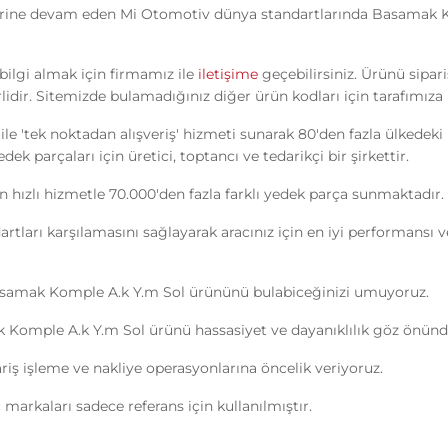
erine devam eden Mi Otomotiv dünya standartlarında Basamak Kom
ilgi almak için firmamız ile
iletişime
geçebilirsiniz. Ürünü sipar
idir. Sitemizde bulamadığınız diğer ürün kodları için tarafımıza u
ile 'tek noktadan alışveriş' hizmeti sunarak 80'den fazla ülkedek
k parçaları için üretici, toptancı ve tedarikçi bir şirkettir.
n hızlı hizmetle 70.000'den fazla farklı yedek parça sunmaktadır.
ndartları karşılamasını sağlayarak aracınız için en iyi performans
asamak Komple A.k Y.m Sol ürününü bulabiceğinizi umuyoruz.
Komple A.k Y.m Sol ürünü hassasiyet ve dayanıklılık göz önünde
ipariş işleme ve nakliye operasyonlarına öncelik veriyoruz.
markaları sadece referans için kullanılmıştır.