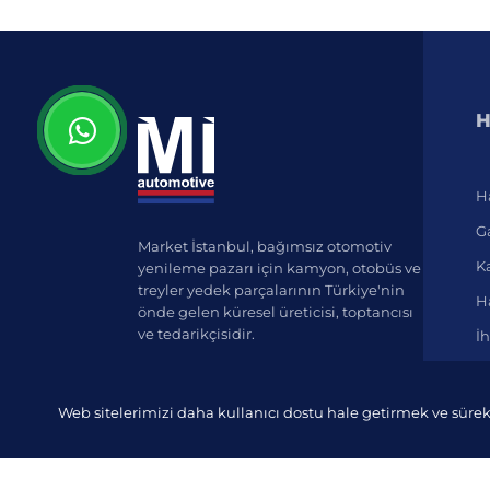
H
H
Ga
Market İstanbul, bağımsız otomotiv
K
yenileme pazarı için kamyon, otobüs ve
treyler yedek parçalarının Türkiye'nin
Ha
önde gelen küresel üreticisi, toptancısı
ve tedarikçisidir.
İh
Web sitelerimizi daha kullanıcı dostu hale getirmek ve sürek