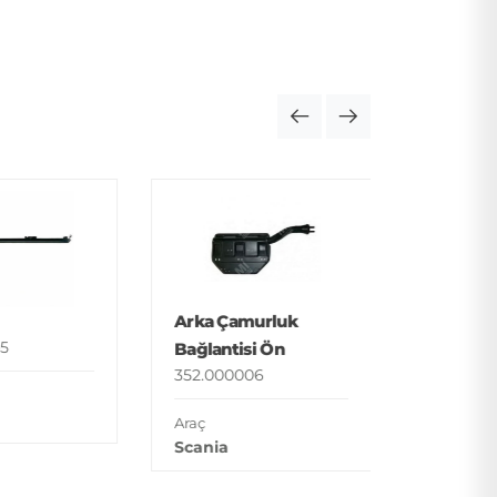
Basamak
352.000
Araç
Arka Çamurluk
Man
5
Bağlantisi Ön
352.000006
Araç
Scania