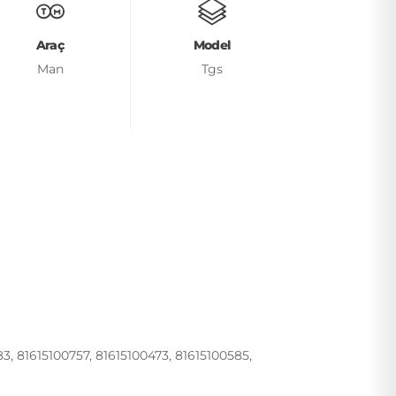
Araç
Model
Man
Tgs
3, 81615100757, 81615100473, 81615100585,