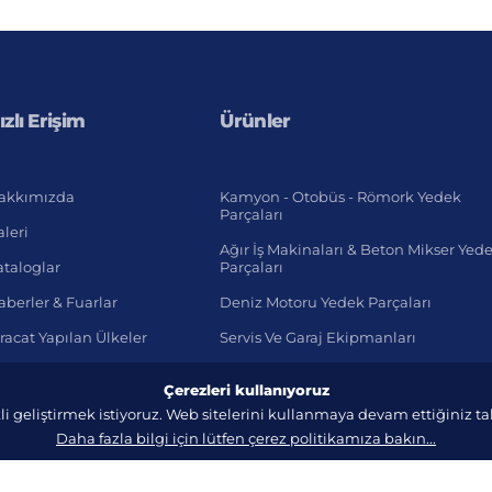
ızlı Erişim
Ürünler
akkımızda
Kamyon - Otobüs - Römork Yedek
Parçaları
leri
Ağır İş Makinaları & Beton Mikser Yed
ataloglar
Parçaları
berler & Fuarlar
Deniz Motoru Yedek Parçaları
racat Yapılan Ülkeler
Servis Ve Garaj Ekipmanları
Hafif Ticari Araç
Çerezleri kullanıyoruz
li geliştirmek istiyoruz. Web sitelerini kullanmaya devam ettiğiniz 
Daha fazla bilgi için lütfen çerez politikamıza bakın...