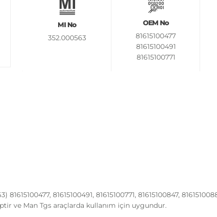
OEM No
MI No
81615100477
352.000563
81615100491
81615100771
81615100847
81615100883
81615100757
81615100473
81615100585
81615100341
81615100471
 81615100477, 81615100491, 81615100771, 81615100847, 8161510088
ptir ve Man Tgs araçlarda kullanım için uygundur.