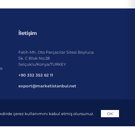
İletişim
Fatih Mh. Oto Parçacılar Sitesi Boyluca
Sk. C Blok No:28
Selçuklu/Konya/TURKEY
ek
+90 332 352 62 11
export@marketistanbul.net
takdirde çerez kullanımını kabul etmiş olursunuz.
OK