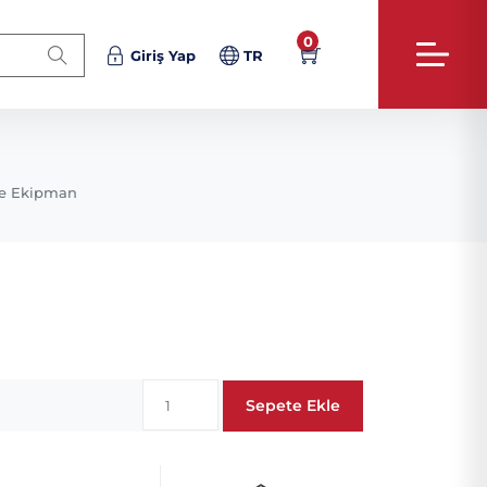
0
Giriş Yap
TR
e Ekipman
Sepete Ekle