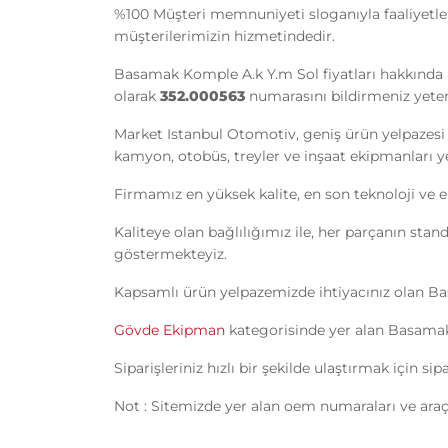
%100 Müşteri memnuniyeti sloganıyla faaliyetl
müşterilerimizin hizmetindedir.
Basamak Komple A.k Y.m Sol fiyatları hakkında b
olarak
352.000563
numarasını bildirmeniz yeterl
Market Istanbul Otomotiv, geniş ürün yelpazesi 
kamyon, otobüs, treyler ve inşaat ekipmanları yede
Firmamız en yüksek kalite, en son teknoloji ve e
Kaliteye olan bağlılığımız ile, her parçanın sta
göstermekteyiz.
Kapsamlı ürün yelpazemizde ihtiyacınız olan B
Gövde Ekipman
kategorisinde yer alan Basamak 
Siparişleriniz hızlı bir şekilde ulaştırmak için s
Not : Sitemizde yer alan oem numaraları ve araç 