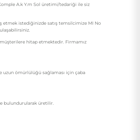
ple A.k Y.m Sol üretimi/tedariği ile siz
iş etmek istediğinizde satış temsilcimize MI No
laşabilirsiniz.
i müşterilere hitap etmektedir. Firmamız
ı ve uzun ömürlülüğü sağlaması için çaba
 bulundurularak üretilir.