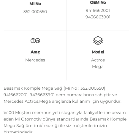
OEM No
MI No
9416662001
352.000550
9436663901
Araç
Model
Mercedes
Actros
Mega
Basamak Komple Mega Sağ (Mi No : 352.000550)
9416662001, 9436663901 oem numaralarına sahiptir ve
Mercedes Actros,Mega araçlarda kullanım için uygundur.
%100 Müşteri memnuniyeti sloganıyla faaliyetlerine devam
eden Mi Otomotiv dünya standartlarında Basamak Komple
Mega Sağ üretimi/tedariği ile siz müşterilerimizin
hizmetindedir.