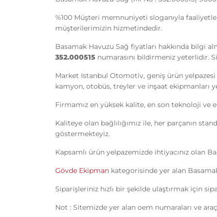
%100 Müşteri memnuniyeti sloganıyla faaliyetl
müşterilerimizin hizmetindedir.
Basamak Havuzu Sağ fiyatları hakkında bilgi al
352.000515
numarasını bildirmeniz yeterlidir. S
Market Istanbul Otomotiv, geniş ürün yelpazesi 
kamyon, otobüs, treyler ve inşaat ekipmanları yede
Firmamız en yüksek kalite, en son teknoloji ve e
Kaliteye olan bağlılığımız ile, her parçanın sta
göstermekteyiz.
Kapsamlı ürün yelpazemizde ihtiyacınız olan 
Gövde Ekipman
kategorisinde yer alan Basamak 
Siparişleriniz hızlı bir şekilde ulaştırmak için s
Not : Sitemizde yer alan oem numaraları ve araç 