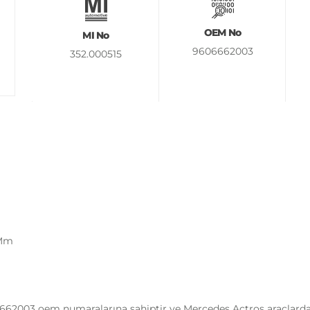
OEM No
MI No
9606662003
352.000515
 Mm
62003 oem numaralarına sahiptir ve Mercedes Actros araçlarda