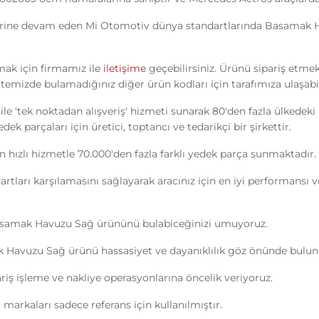
erine devam eden Mi Otomotiv dünya standartlarında Basamak Ha
mak için firmamız ile
iletişime
geçebilirsiniz. Ürünü sipariş etmek
itemizde bulamadığınız diğer ürün kodları için tarafımıza ulaşabil
ile 'tek noktadan alışveriş' hizmeti sunarak 80'den fazla ülkedek
k parçaları için üretici, toptancı ve tedarikçi bir şirkettir.
n hızlı hizmetle 70.000'den fazla farklı yedek parça sunmaktadır.
ndartları karşılamasını sağlayarak aracınız için en iyi performans
Basamak Havuzu Sağ ürününü bulabiceğinizi umuyoruz.
Havuzu Sağ ürünü hassasiyet ve dayanıklılık göz önünde bulundu
ipariş işleme ve nakliye operasyonlarına öncelik veriyoruz.
markaları sadece referans için kullanılmıştır.