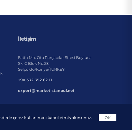
İletişim
Fatih Mh. Oto Parçacılar Sitesi Boyluca
Sk. C Blok No:28
Selçuklu/Konya/TURKEY
ek
+90 332 352 62 11
export@marketistanbul.net
takdirde çerez kullanımını kabul etmiş olursunuz.
OK