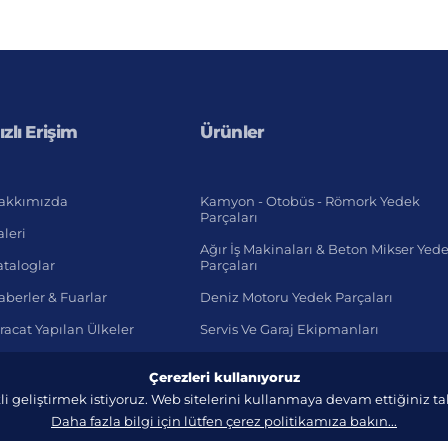
ızlı Erişim
Ürünler
akkımızda
Kamyon - Otobüs - Römork Yedek
Parçaları
leri
Ağır İş Makinaları & Beton Mikser Yed
ataloglar
Parçaları
berler & Fuarlar
Deniz Motoru Yedek Parçaları
racat Yapılan Ülkeler
Servis Ve Garaj Ekipmanları
Hafif Ticari Araç
Çerezleri kullanıyoruz
li geliştirmek istiyoruz. Web sitelerini kullanmaya devam ettiğiniz 
Daha fazla bilgi için lütfen çerez politikamıza bakın...