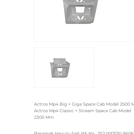
Actros Mp4 Big + Giga Space Cab Model 2500
Actros Mp4 Classic + Stream Space Cab Model
2300 Mm
Basamak Havuzu Sağ (Mi No : 352.000515) 96066