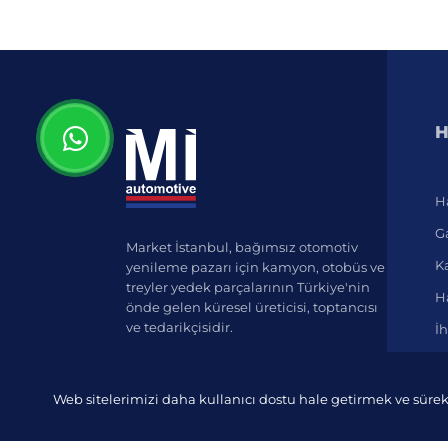
H
H
Ga
Market İstanbul, bağımsız otomotiv
K
yenileme pazarı için kamyon, otobüs ve
treyler yedek parçalarının Türkiye'nin
Ha
önde gelen küresel üreticisi, toptancısı
ve tedarikçisidir.
İh
Web sitelerimizi daha kullanıcı dostu hale getirmek ve sürek