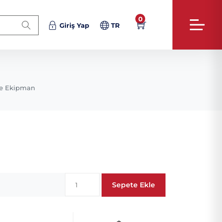
0
Giriş Yap
TR
e Ekipman
Sepete Ekle