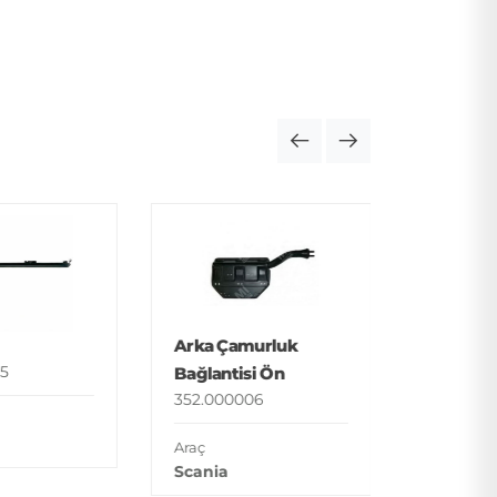
Basamak
352.000
Araç
Arka Çamurluk
Man
5
Bağlantisi Ön
352.000006
Araç
Scania