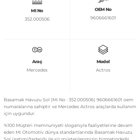
OEM No
MI No
9606661601
352.000506
Araç
Model
Mercedes
Actros
Basamak Havuzu Sol (Mi No : 352.000506) 9606661601 oem
numaralarına sahiptir ve Mercedes Actros araçlarda kullanım
için uygundur.
%100 Müşteri memnuniyeti sloganıyla faaliyetlerine devam
eden Mi Otomotiv dünya standartlarında Basamak Havuzu
Sol üretimi/tedariği ile siz müşterilerimizin hizmetindedir.