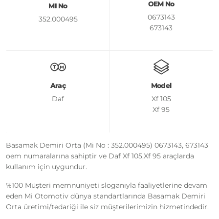
OEM No
MI No
0673143
352.000495
673143
Araç
Model
Daf
Xf 105
Xf 95
Basamak Demiri Orta (Mi No : 352.000495) 0673143, 673143
oem numaralarına sahiptir ve Daf Xf 105,Xf 95 araçlarda
kullanım için uygundur.
%100 Müşteri memnuniyeti sloganıyla faaliyetlerine devam
eden Mi Otomotiv dünya standartlarında Basamak Demiri
Orta üretimi/tedariği ile siz müşterilerimizin hizmetindedir.