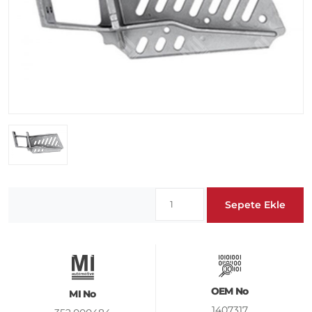
Sepete Ekle
OEM No
MI No
1407317