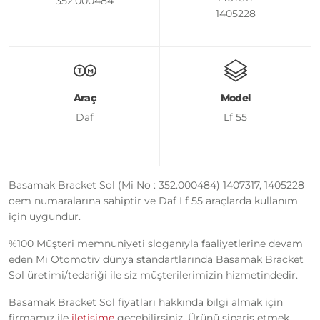
352.000484
1405228
Araç
Model
Daf
Lf 55
Basamak Bracket Sol (Mi No : 352.000484) 1407317, 1405228
oem numaralarına sahiptir ve Daf Lf 55 araçlarda kullanım
için uygundur.
%100 Müşteri memnuniyeti sloganıyla faaliyetlerine devam
eden Mi Otomotiv dünya standartlarında Basamak Bracket
Sol üretimi/tedariği ile siz müşterilerimizin hizmetindedir.
Basamak Bracket Sol fiyatları hakkında bilgi almak için
firmamız ile
iletişime
geçebilirsiniz. Ürünü sipariş etmek