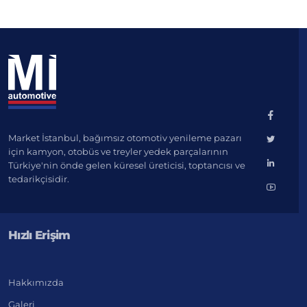
Market İstanbul, bağımsız otomotiv yenileme pazarı
için kamyon, otobüs ve treyler yedek parçalarının
Türkiye'nin önde gelen küresel üreticisi, toptancısı ve
tedarikçisidir.
Hızlı Erişim
Hakkımızda
Galeri