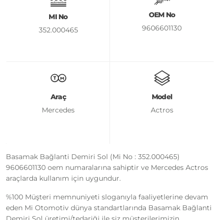
OEM No
MI No
9606601130
352.000465
Araç
Model
Mercedes
Actros
Basamak Bağlanti Demiri Sol (Mi No : 352.000465)
9606601130 oem numaralarına sahiptir ve Mercedes Actros
araçlarda kullanım için uygundur.
%100 Müşteri memnuniyeti sloganıyla faaliyetlerine devam
eden Mi Otomotiv dünya standartlarında Basamak Bağlanti
Demiri Sol üretimi/tedariği ile siz müşterilerimizin