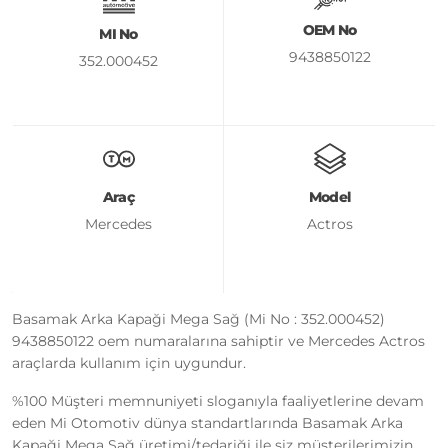
OEM No
MI No
9438850122
352.000452
Araç
Model
Mercedes
Actros
Basamak Arka Kapaği Mega Sağ (Mi No : 352.000452)
9438850122 oem numaralarına sahiptir ve Mercedes Actros
araçlarda kullanım için uygundur.
%100 Müşteri memnuniyeti sloganıyla faaliyetlerine devam
eden Mi Otomotiv dünya standartlarında Basamak Arka
Kapaği Mega Sağ üretimi/tedariği ile siz müşterilerimizin