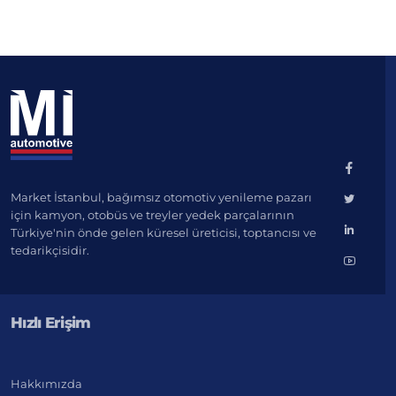
Market İstanbul, bağımsız otomotiv yenileme pazarı
için kamyon, otobüs ve treyler yedek parçalarının
Türkiye'nin önde gelen küresel üreticisi, toptancısı ve
tedarikçisidir.
Hızlı Erişim
Hakkımızda