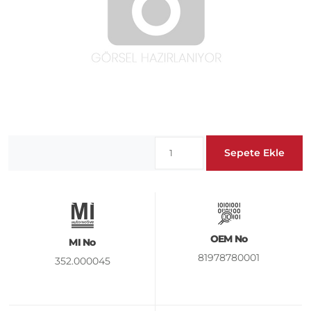
Sepete Ekle
OEM No
MI No
81978780001
352.000045