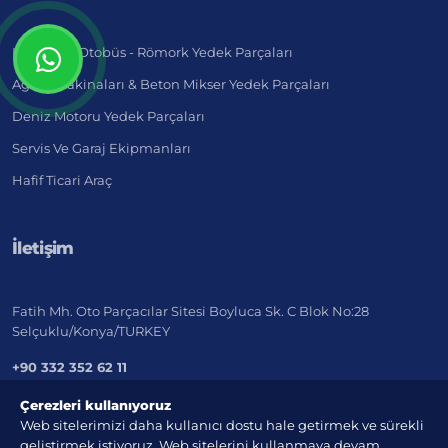
Kamyon - Otobüs - Römork Yedek Parçaları
Ağır İş Makinaları & Beton Mikser Yedek Parçaları
Deniz Motoru Yedek Parçaları
Servis Ve Garaj Ekipmanları
Hafif Ticari Araç
İletişim
Fatih Mh. Oto Parçacılar Sitesi Boyluca Sk. C Blok No:28
Selçuklu/Konya/TURKEY
+90 332 352 62 11
export@marketistanbul.net
Çerezleri kullanıyoruz
Web sitelerimizi daha kullanıcı dostu hale getirmek ve sürekli
geliştirmek istiyoruz. Web sitelerini kullanmaya devam