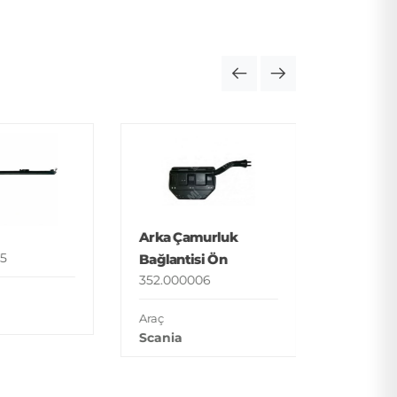
Basamak
352.000
Araç
Arka Çamurluk
Man
5
Bağlantisi Ön
352.000006
Araç
Scania