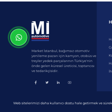
H
H
Ga
Market İstanbul, bağımsız otomotiv
K
yenileme pazarı için kamyon, otobüs ve
treyler yedek parçalarının Türkiye'nin
Ha
önde gelen küresel üreticisi, toptancısı
ve tedarikçisidir.
İh
Web sitelerimizi daha kullanıcı dostu hale getirmek ve sürek