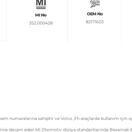
OEM No
MI No
82171603
352.000428
oem numaralarına sahiptir ve Volvo ,Fh araçlarda kullanım için 
rine devam eden Mi Otomotiv dünya standartlarında Basamak Alt 