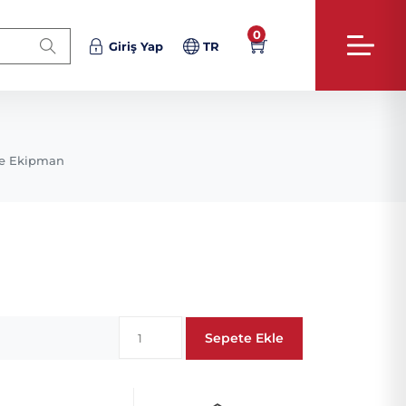
0
Giriş Yap
TR
e Ekipman
Sepete Ekle