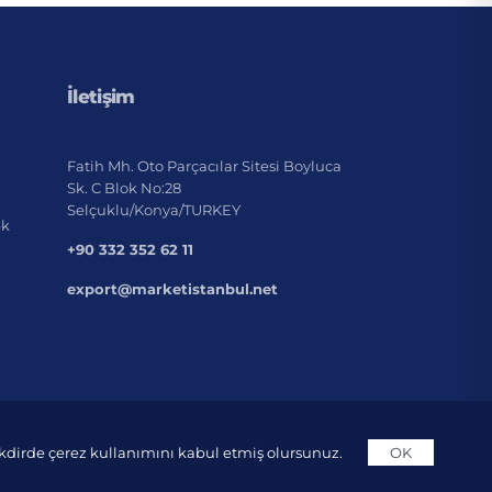
İletişim
Fatih Mh. Oto Parçacılar Sitesi Boyluca
Sk. C Blok No:28
Selçuklu/Konya/TURKEY
ek
+90 332 352 62 11
export@marketistanbul.net
takdirde çerez kullanımını kabul etmiş olursunuz.
OK