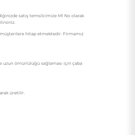
diğinizde satış temsilcimize MI No olarak
irsiniz.
i müşterilere hitap etmektedir. Firmamız
ı ve uzun ömürlülüğü sağlaması için çaba
ak üretilir.