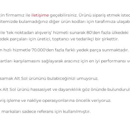
çin firmamız ile
iletişime
geçebilirsiniz. Ürünü sipariş etmek iste
itemizde bulamadığınız diğer ürün kodları için tarafımıza ulaşabil
ile 'tek noktadan alışveriş' hizmeti sunarak 80'den fazla ülkedek
k parçaları için üretici, toptancı ve tedarikçi bir şirkettir.
n hızlı hizmetle 70.000'den fazla farklı yedek parça sunmaktadır.
ndartları karşılamasını sağlayarak aracınız için en iyi performans
asamak Alt Sol ürününü bulabiceğinizi umuyoruz.
Alt Sol ürünü hassasiyet ve dayanıklılık göz önünde bulundurular
ipariş işleme ve nakliye operasyonlarına öncelik veriyoruz.
markaları sadece referans için kullanılmıştır.