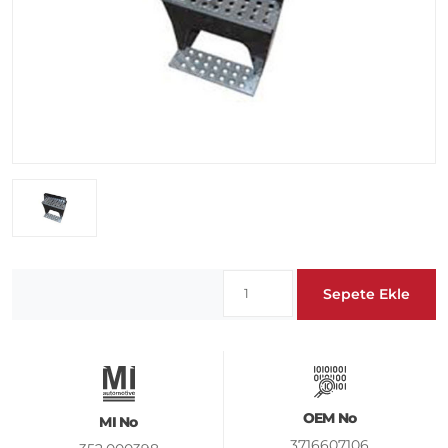
Sepete Ekle
OEM No
MI No
3716607106