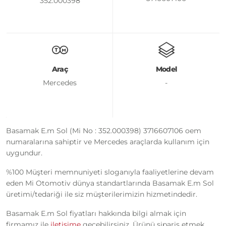
352.000398
Araç
Model
Mercedes
-
Basamak E.m Sol (Mi No : 352.000398) 3716607106 oem
numaralarına sahiptir ve Mercedes araçlarda kullanım için
uygundur.
%100 Müşteri memnuniyeti sloganıyla faaliyetlerine devam
eden Mi Otomotiv dünya standartlarında Basamak E.m Sol
üretimi/tedariği ile siz müşterilerimizin hizmetindedir.
Basamak E.m Sol fiyatları hakkında bilgi almak için
firmamız ile
iletişime
geçebilirsiniz. Ürünü sipariş etmek