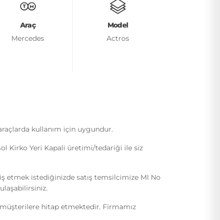
Araç
Model
Mercedes
Actros
raçlarda kullanım için uygundur.
irko Yeri Kapali üretimi/tedariği ile siz
riş etmek istediğinizde satış temsilcimize MI No
laşabilirsiniz.
i müşterilere hitap etmektedir. Firmamız