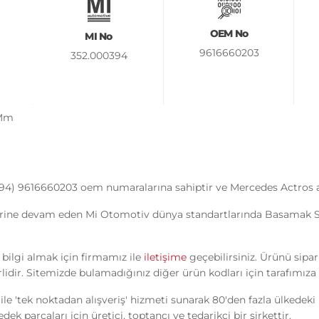
OEM No
MI No
9616660203
352.000394
 Mm
394) 9616660203 oem numaralarına sahiptir ve Mercedes Actros a
rine devam eden Mi Otomotiv dünya standartlarında Basamak Sol K
 bilgi almak için firmamız ile
iletişime
geçebilirsiniz. Ürünü sipa
idir. Sitemizde bulamadığınız diğer ürün kodları için tarafımıza u
ile 'tek noktadan alışveriş' hizmeti sunarak 80'den fazla ülkedek
k parçaları için üretici, toptancı ve tedarikçi bir şirkettir.