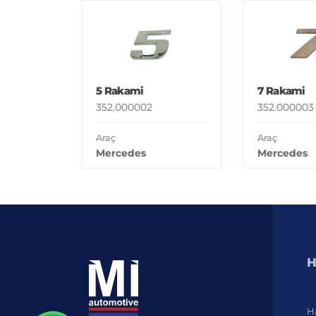
5 Rakami
7 Rakami
352.000002
352.000003
Araç
Araç
Mercedes
Mercedes
H
H