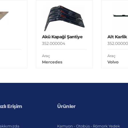
Akü Kapaği Şantiye
Alt Karlik
352.000004
352.00000
Araç
Araç
Mercedes
Volvo
ızlı Erişim
Ürünler
akkımızda
Kamyon - Otobüs - Römork Yedek