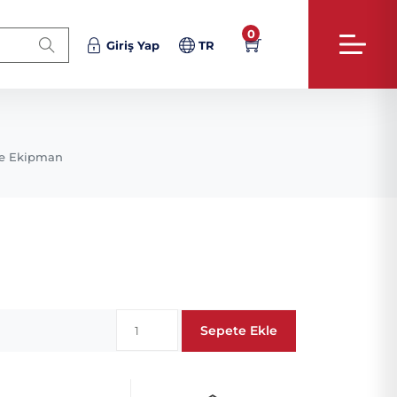
0
Giriş Yap
TR
e Ekipman
Sepete Ekle