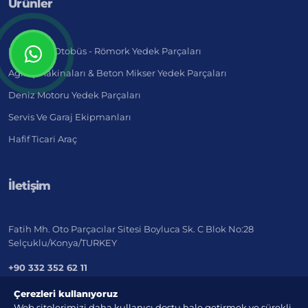
Ürünler
Kamyon - Otobüs - Römork Yedek Parçaları
Ağır İş Makinaları & Beton Mikser Yedek Parçaları
Deniz Motoru Yedek Parçaları
Servis Ve Garaj Ekipmanları
Hafif Ticari Araç
İletişim
Fatih Mh. Oto Parçacılar Sitesi Boyluca Sk. C Blok No:28
Selçuklu/Konya/TURKEY
+90 332 352 62 11
export@marketistanbul.net
Çerezleri kullanıyoruz
Web sitelerimizi daha kullanıcı dostu hale getirmek ve sürekli