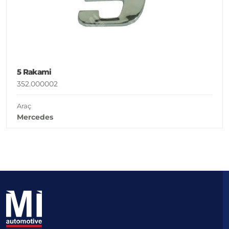
5 Rakami
352.000002
Araç
Mercedes