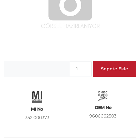
Sepete Ekle
OEM No
MI No
9606662503
352.000373