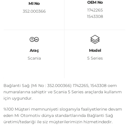
OEM No
MI No
1742265
352.000366
1543308
Araç
Model
Scania
5 Series
Bağlanti Sağ (Mi No : 352.000366) 1742265, 1543308 oem
numaralarına sahiptir ve Scania 5 Series araçlarda kullanım
için uygundur.
%100 Müşteri memnuniyeti sloganıyla faaliyetlerine devam
eden Mi Otomotiv dünya standartlarında Bağlanti Sağ
üretimi/tedariği ile siz müşterilerimizin hizmetindedir.