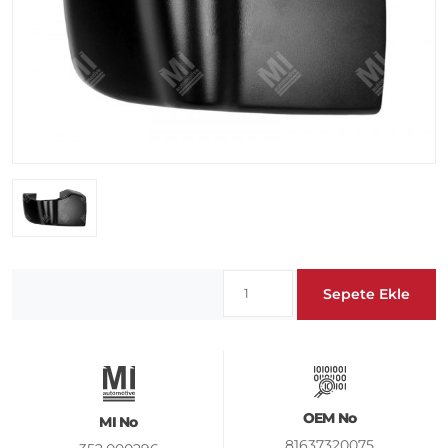
Sepete Ekle
OEM No
MI No
81637320075