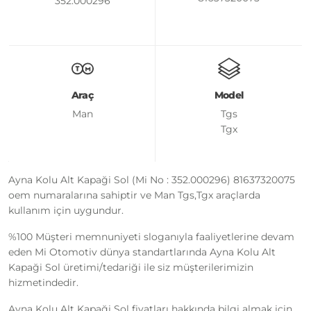
352.000296
Araç
Model
Man
Tgs
Tgx
Ayna Kolu Alt Kapaği Sol (Mi No : 352.000296) 81637320075
oem numaralarına sahiptir ve Man Tgs,Tgx araçlarda
kullanım için uygundur.
%100 Müşteri memnuniyeti sloganıyla faaliyetlerine devam
eden Mi Otomotiv dünya standartlarında Ayna Kolu Alt
Kapaği Sol üretimi/tedariği ile siz müşterilerimizin
hizmetindedir.
Ayna Kolu Alt Kapaği Sol fiyatları hakkında bilgi almak için