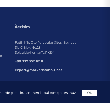
İletişim
Fatih Mh. Oto Parçacılar Sitesi Boyluca
Sk. C Blok No:28
Selçuklu/Konya/TURKEY
ek
+90 332 352 62 11
export@marketistanbul.net
takdirde çerez kullanımını kabul etmiş olursunuz.
OK