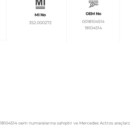
OEM No
MI No
0018104514
352.000272
18104514
 18104514 oem numaralarına sahiptir ve Mercedes Actros araçlar