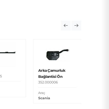
Basamak
352.000
Araç
Arka Çamurluk
Man
5
Bağlantisi Ön
352.000006
Araç
Scania