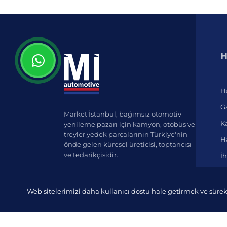
H
H
Ga
Market İstanbul, bağımsız otomotiv
K
yenileme pazarı için kamyon, otobüs ve
treyler yedek parçalarının Türkiye'nin
Ha
önde gelen küresel üreticisi, toptancısı
ve tedarikçisidir.
İh
Web sitelerimizi daha kullanıcı dostu hale getirmek ve sürek