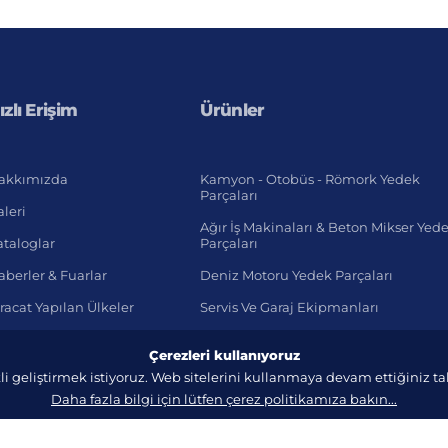
ızlı Erişim
Ürünler
akkımızda
Kamyon - Otobüs - Römork Yedek
Parçaları
leri
Ağır İş Makinaları & Beton Mikser Yed
ataloglar
Parçaları
berler & Fuarlar
Deniz Motoru Yedek Parçaları
racat Yapılan Ülkeler
Servis Ve Garaj Ekipmanları
Hafif Ticari Araç
Çerezleri kullanıyoruz
li geliştirmek istiyoruz. Web sitelerini kullanmaya devam ettiğiniz 
Daha fazla bilgi için lütfen çerez politikamıza bakın...