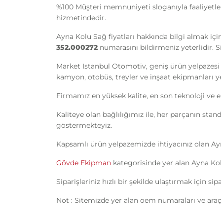
%100 Müşteri memnuniyeti sloganıyla faaliyetle
hizmetindedir.
Ayna Kolu Sağ fiyatları hakkında bilgi almak içi
352.000272
numarasını bildirmeniz yeterlidir. S
Market Istanbul Otomotiv, geniş ürün yelpazesi 
kamyon, otobüs, treyler ve inşaat ekipmanları yede
Firmamız en yüksek kalite, en son teknoloji ve e
Kaliteye olan bağlılığımız ile, her parçanın sta
göstermekteyiz.
Kapsamlı ürün yelpazemizde ihtiyacınız olan A
Gövde Ekipman
kategorisinde yer alan Ayna Kol
Siparişleriniz hızlı bir şekilde ulaştırmak için s
Not : Sitemizde yer alan oem numaraları ve araç 