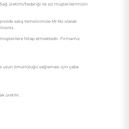
ğ üretimi/tedariği ile siz müşterilerimizin
ğinizde satış temsilcimize MI No olarak
irsiniz.
i müşterilere hitap etmektedir. Firmamız
ı ve uzun ömürlülüğü sağlaması için çaba
 üretilir.