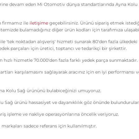
rine devam eden Mi Otomotiv dünya standartlarında Ayna Kolu Sa
n firmamız ile
iletişime
geçebilirsiniz. Ürünü sipariş etmek istedi
itemizde bulamadığınız diğer ürün kodları için tarafımıza ulaşabil
ile 'tek noktadan alışveriş' hizmeti sunarak 80'den fazla ülkedek
k parçaları için üretici, toptancı ve tedarikçi bir şirkettir.
n hızlı hizmetle 70.000'den fazla farklı yedek parça sunmaktadır.
ndartları karşılamasını sağlayarak aracınız için en iyi performans
yna Kolu Sağ ürününü bulabiceğinizi umuyoruz.
u Sağ ürünü hassasiyet ve dayanıklılık göz önünde bulundurularak
ipariş işleme ve nakliye operasyonlarına öncelik veriyoruz.
markaları sadece referans için kullanılmıştır.