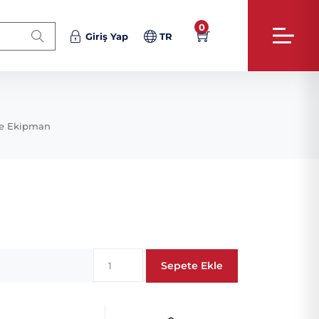
0
Giriş Yap
TR
e Ekipman
Sepete Ekle