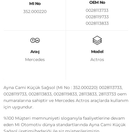
OEM No
MI No
0028113733
352.000220
0028119733
0028113833
0028119833
28113833
28113733
Araç
Model
Mercedes
Actros
Ayna Cami Küçük Sağsol (Mi No : 352.000220) 0028113733,
0028119733, 0028113833, 0028119833, 28113833, 28113733 oem
numaralarına sahiptir ve Mercedes Actros araçlarda kullanım
için uygundur.
%100 Müşteri memnuniyeti sloganıyla faaliyetlerine devam
eden Mi Otomotiv dünya standartlarında Ayna Cami Küçük
Sağsol üretimi/tedariği ile siz müşterilerimizin