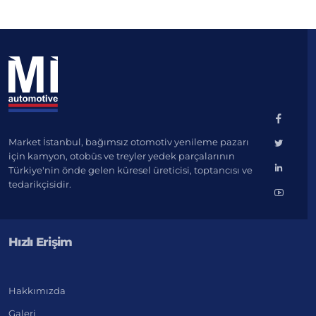
Market İstanbul, bağımsız otomotiv yenileme pazarı
için kamyon, otobüs ve treyler yedek parçalarının
Türkiye'nin önde gelen küresel üreticisi, toptancısı ve
tedarikçisidir.
Hızlı Erişim
Hakkımızda
Galeri