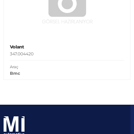
Volant
347.004420
Araç
Bmc