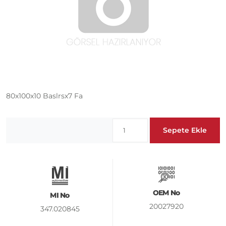
80x100x10 Baslrsx7 Fa
Sepete Ekle
OEM No
MI No
20027920
347.020845