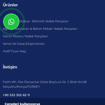
Ürünler
Kamyon - Otobüs - Römork Yedek Parçaları
Ağır İş Makinaları & Beton Mikser Yedek Parçaları
Deniz Motoru Yedek Parçaları
Servis Ve Garaj Ekipmanları
Hafif Ticari Araç
İletişim
Fatih Mh. Oto Parçacılar Sitesi Boyluca Sk. C Blok No:28
Selçuklu/Konya/TURKEY
+90 332 352 62 11
export@marketistanbul.net
Çerezleri kullanıyoruz