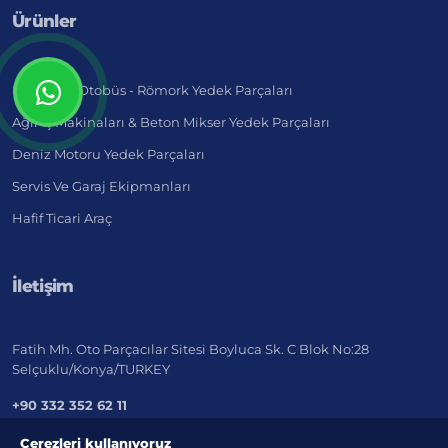
Ürünler
Kamyon - Otobüs - Römork Yedek Parçaları
Ağır İş Makinaları & Beton Mikser Yedek Parçaları
Deniz Motoru Yedek Parçaları
Servis Ve Garaj Ekipmanları
Hafif Ticari Araç
İletişim
Fatih Mh. Oto Parçacılar Sitesi Boyluca Sk. C Blok No:28
Selçuklu/Konya/TURKEY
+90 332 352 62 11
export@marketistanbul.net
Çerezleri kullanıyoruz