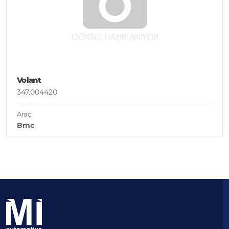
Volant
347.004420
Araç
Bmc