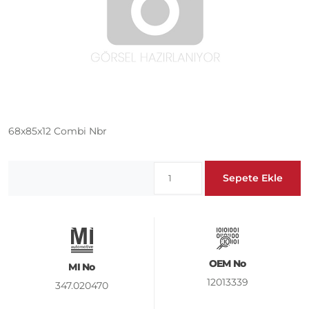
68x85x12 Combi Nbr
Sepete Ekle
OEM No
MI No
12013339
347.020470