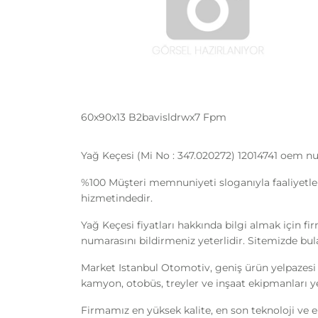
60x90x13 B2bavisldrwx7 Fpm
Yağ Keçesi (Mi No : 347.020272) 12014741 oem nu
%100 Müşteri memnuniyeti sloganıyla faaliyetle
hizmetindedir.
Yağ Keçesi fiyatları hakkında bilgi almak için fi
numarasını bildirmeniz yeterlidir. Sitemizde bula
Market Istanbul Otomotiv, geniş ürün yelpazesi 
kamyon, otobüs, treyler ve inşaat ekipmanları yede
Firmamız en yüksek kalite, en son teknoloji ve e