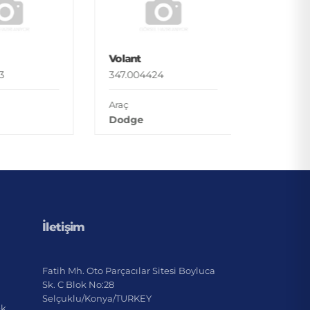
Volant
347.0044
Araç
Volant
Dodge
3
347.004424
Araç
Dodge
İletişim
Fatih Mh. Oto Parçacılar Sitesi Boyluca
Sk. C Blok No:28
Selçuklu/Konya/TURKEY
ek