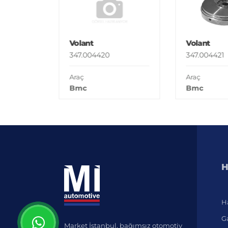
Volant
Volant
347.004420
347.004421
Araç
Araç
Bmc
Bmc
H
H
Ga
Market İstanbul, bağımsız otomotiv