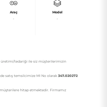
Araç
Model
-
-
etimi/tedariği ile siz müşterilerimizin
zde satış temsilcimize MI No olarak
347.020272
i müşterilere hitap etmektedir. Firmamız