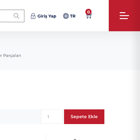
0
Giriş Yap
TR
r Parçaları
Sepete Ekle