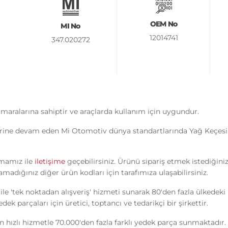
OEM No
MI No
12014741
347.020272
maralarına sahiptir ve araçlarda kullanım için uygundur.
rine devam eden Mi Otomotiv dünya standartlarında Yağ Keçesi ür
rmamız ile
iletişime
geçebilirsiniz. Ürünü sipariş etmek istediğini
madığınız diğer ürün kodları için tarafımıza ulaşabilirsiniz.
ile 'tek noktadan alışveriş' hizmeti sunarak 80'den fazla ülkedek
k parçaları için üretici, toptancı ve tedarikçi bir şirkettir.
n hızlı hizmetle 70.000'den fazla farklı yedek parça sunmaktadır.