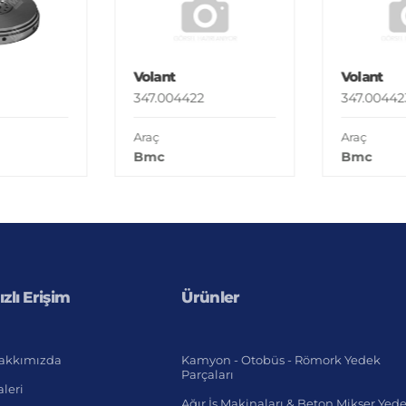
Volant
Volant
347.004422
347.00442
Araç
Araç
Bmc
Bmc
ızlı Erişim
Ürünler
akkımızda
Kamyon - Otobüs - Römork Yedek
Parçaları
leri
Ağır İş Makinaları & Beton Mikser Yed