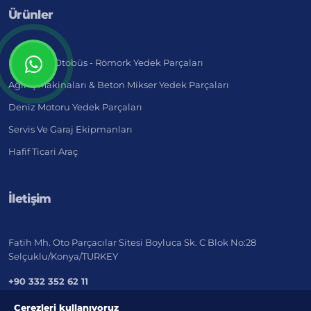
Ürünler
Kamyon - Otobüs - Römork Yedek Parçaları
Ağır İş Makinaları & Beton Mikser Yedek Parçaları
Deniz Motoru Yedek Parçaları
Servis Ve Garaj Ekipmanları
Hafif Ticari Araç
İletişim
Fatih Mh. Oto Parçacılar Sitesi Boyluca Sk. C Blok No:28
Selçuklu/Konya/TURKEY
+90 332 352 62 11
export@marketistanbul.net
Çerezleri kullanıyoruz