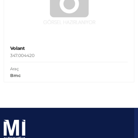
Volant
347.004420
Araç
Bmc