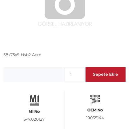
58x75x9 Hsb2 Acm
Sepete Ekle
OEM No
MI No
19035144
347.020127