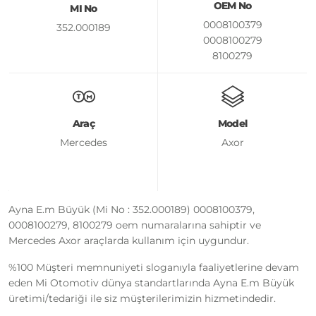
OEM No
MI No
0008100379
352.000189
0008100279
8100279
Araç
Model
Mercedes
Axor
Ayna E.m Büyük (Mi No : 352.000189) 0008100379,
0008100279, 8100279 oem numaralarına sahiptir ve
Mercedes Axor araçlarda kullanım için uygundur.
%100 Müşteri memnuniyeti sloganıyla faaliyetlerine devam
eden Mi Otomotiv dünya standartlarında Ayna E.m Büyük
üretimi/tedariği ile siz müşterilerimizin hizmetindedir.