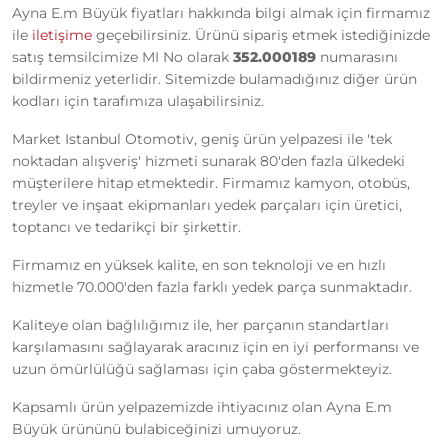
Ayna E.m Büyük fiyatları hakkında bilgi almak için firmamız
ile
iletişime
geçebilirsiniz. Ürünü sipariş etmek istediğinizde
satış temsilcimize MI No olarak
352.000189
numarasını
bildirmeniz yeterlidir. Sitemizde bulamadığınız diğer ürün
kodları için tarafımıza ulaşabilirsiniz.
Market Istanbul Otomotiv, geniş ürün yelpazesi ile 'tek
noktadan alışveriş' hizmeti sunarak 80'den fazla ülkedeki
müşterilere hitap etmektedir. Firmamız kamyon, otobüs,
treyler ve inşaat ekipmanları yedek parçaları için üretici,
toptancı ve tedarikçi bir şirkettir.
Firmamız en yüksek kalite, en son teknoloji ve en hızlı
hizmetle 70.000'den fazla farklı yedek parça sunmaktadır.
Kaliteye olan bağlılığımız ile, her parçanın standartları
karşılamasını sağlayarak aracınız için en iyi performansı ve
uzun ömürlülüğü sağlaması için çaba göstermekteyiz.
Kapsamlı ürün yelpazemizde ihtiyacınız olan Ayna E.m
Büyük ürününü bulabiceğinizi umuyoruz.