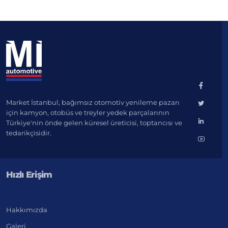
Market İstanbul, bağımsız otomotiv yenileme pazarı
için kamyon, otobüs ve treyler yedek parçalarının
Türkiye'nin önde gelen küresel üreticisi, toptancısı ve
tedarikçisidir.
Hızlı Erişim
Hakkımızda
Galeri