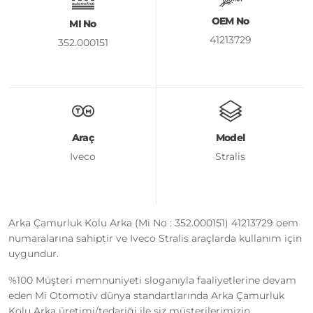
OEM No
MI No
41213729
352.000151
Araç
Model
Iveco
Stralis
Arka Çamurluk Kolu Arka (Mi No : 352.000151) 41213729 oem
numaralarına sahiptir ve Iveco Stralis araçlarda kullanım için
uygundur.
%100 Müşteri memnuniyeti sloganıyla faaliyetlerine devam
eden Mi Otomotiv dünya standartlarında Arka Çamurluk
Kolu Arka üretimi/tedariği ile siz müşterilerimizin