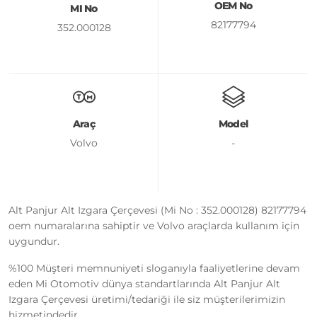
OEM No
MI No
82177794
352.000128
Araç
Model
Volvo
-
Alt Panjur Alt Izgara Çerçevesi (Mi No : 352.000128) 82177794
oem numaralarına sahiptir ve Volvo araçlarda kullanım için
uygundur.
%100 Müşteri memnuniyeti sloganıyla faaliyetlerine devam
eden Mi Otomotiv dünya standartlarında Alt Panjur Alt
Izgara Çerçevesi üretimi/tedariği ile siz müşterilerimizin
hizmetindedir.