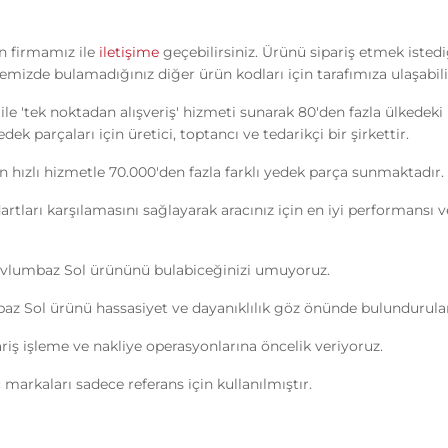
in firmamız ile
iletişime
geçebilirsiniz. Ürünü sipariş etmek isted
emizde bulamadığınız diğer ürün kodları için tarafımıza ulaşabilir
ile 'tek noktadan alışveriş' hizmeti sunarak 80'den fazla ülkedek
k parçaları için üretici, toptancı ve tedarikçi bir şirkettir.
n hızlı hizmetle 70.000'den fazla farklı yedek parça sunmaktadır.
ndartları karşılamasını sağlayarak aracınız için en iyi performans
avlumbaz Sol ürününü bulabiceğinizi umuyoruz.
z Sol ürünü hassasiyet ve dayanıklılık göz önünde bulundurulara
ipariş işleme ve nakliye operasyonlarına öncelik veriyoruz.
markaları sadece referans için kullanılmıştır.