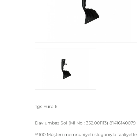
Tgs Euro 6
Davlumbaz Sol (Mi No : 352.001113) 81416140079
%100 Müşteri memnuniyeti sloganıyla faaliyetle