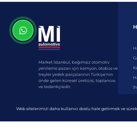
H
H
Ga
Market İstanbul, bağımsız otomotiv
K
yenileme pazarı için kamyon, otobüs ve
treyler yedek parçalarının Türkiye'nin
Ha
önde gelen küresel üreticisi, toptancısı
ve tedarikçisidir.
İh
Web sitelerimizi daha kullanıcı dostu hale getirmek ve sürek