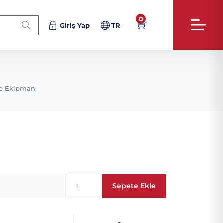
0
Giriş Yap
TR
e Ekipman
Sepete Ekle