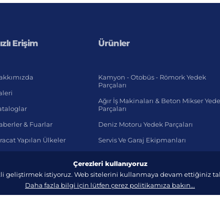
ızlı Erişim
Ürünler
akkımızda
Kamyon - Otobüs - Römork Yedek
Parçaları
leri
Ağır İş Makinaları & Beton Mikser Yed
ataloglar
Parçaları
berler & Fuarlar
Deniz Motoru Yedek Parçaları
racat Yapılan Ülkeler
Servis Ve Garaj Ekipmanları
Hafif Ticari Araç
Çerezleri kullanıyoruz
li geliştirmek istiyoruz. Web sitelerini kullanmaya devam ettiğiniz 
Daha fazla bilgi için lütfen çerez politikamıza bakın...