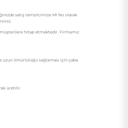
iğinizde satış temsilcimize MI No olarak
siniz.
i müşterilere hitap etmektedir. Firmamız
ı ve uzun ömürlülüğü sağlaması için çaba
k üretilir.