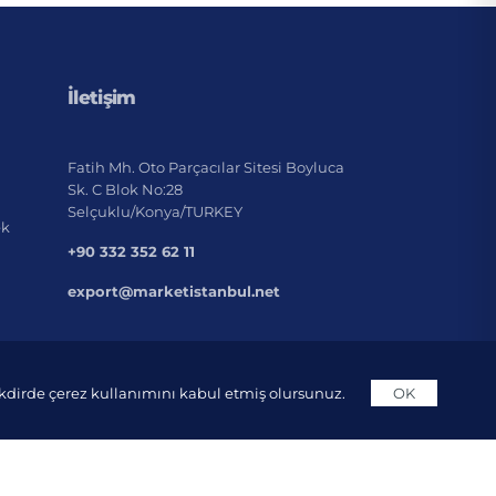
İletişim
Fatih Mh. Oto Parçacılar Sitesi Boyluca
Sk. C Blok No:28
Selçuklu/Konya/TURKEY
ek
+90 332 352 62 11
export@marketistanbul.net
takdirde çerez kullanımını kabul etmiş olursunuz.
OK