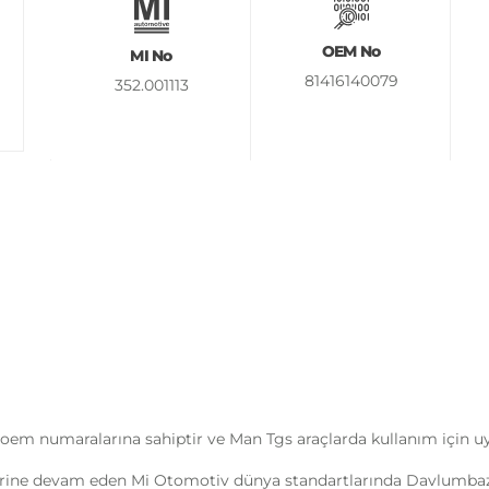
OEM No
MI No
81416140079
352.001113
 oem numaralarına sahiptir ve Man Tgs araçlarda kullanım için 
rine devam eden Mi Otomotiv dünya standartlarında Davlumbaz So