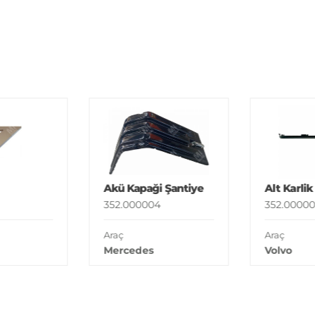
Akü Kapaği Şantiye
Alt Karlik
352.000004
352.00000
Araç
Araç
Mercedes
Volvo