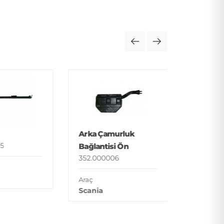
Basamak
352.000
Araç
Arka Çamurluk
Man
5
Bağlantisi Ön
352.000006
Araç
Scania