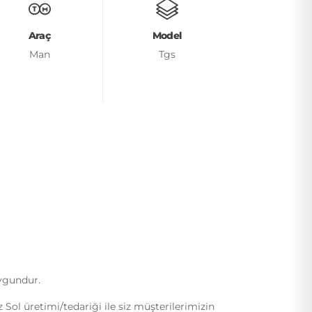
Araç
Model
Man
Tgs
uygundur.
l üretimi/tedariği ile siz müşterilerimizin