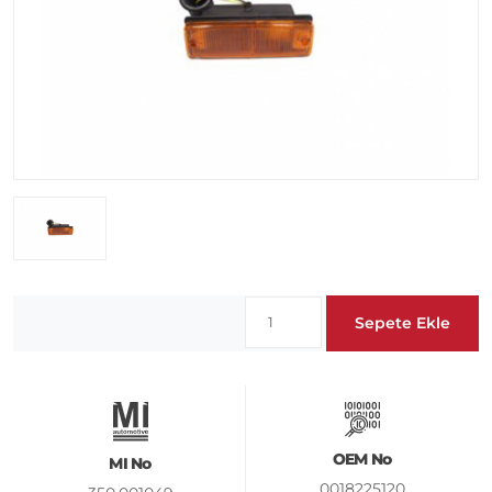
Sepete Ekle
OEM No
MI No
0018225120