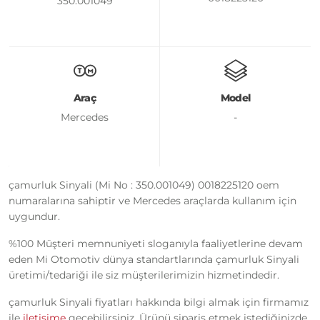
350.001049
Araç
Model
Mercedes
-
çamurluk Sinyali (Mi No : 350.001049) 0018225120 oem
numaralarına sahiptir ve Mercedes araçlarda kullanım için
uygundur.
%100 Müşteri memnuniyeti sloganıyla faaliyetlerine devam
eden Mi Otomotiv dünya standartlarında çamurluk Sinyali
üretimi/tedariği ile siz müşterilerimizin hizmetindedir.
çamurluk Sinyali fiyatları hakkında bilgi almak için firmamız
ile
iletişime
geçebilirsiniz. Ürünü sipariş etmek istediğinizde