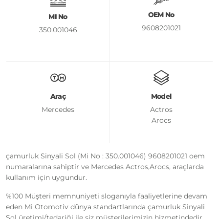
OEM No
MI No
9608201021
350.001046
Araç
Model
Mercedes
Actros
Arocs
çamurluk Sinyali Sol (Mi No : 350.001046) 9608201021 oem
numaralarına sahiptir ve Mercedes Actros,Arocs, araçlarda
kullanım için uygundur.
%100 Müşteri memnuniyeti sloganıyla faaliyetlerine devam
eden Mi Otomotiv dünya standartlarında çamurluk Sinyali
Sol üretimi/tedariği ile siz müşterilerimizin hizmetindedir.